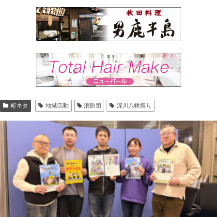
町ネタ
地域活動
消防団
深川八幡祭り