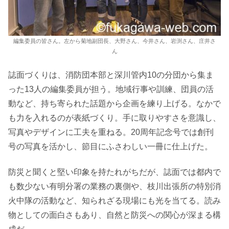
編集委員の皆さん。左から菊地副団長、大野さん、今井さん、岩渕さん、庄井さ
ん
誌面づくりは、消防団本部と深川管内10の分団から集ま
った13人の編集委員が担う。地域行事や訓練、団員の活
動など、持ち寄られた話題から企画を練り上げる。なかで
も力を入れるのが表紙づくり。手に取りやすさを意識し、
写真やデザインに工夫を重ねる。20周年記念号では創刊
号の写真を活かし、節目にふさわしい一冊に仕上げた。
防災と聞くと堅い印象を持たれがちだが、誌面では都内で
も数少ない有明分署の業務の裏側や、枝川出張所の特別消
火中隊の活動など、知られざる現場にも光を当てる。読み
物としての面白さもあり、自然と防災への関心が深まる構