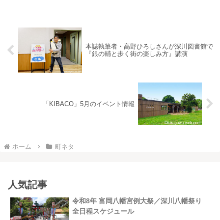
妻有トリエンナーレ 大地の芸術祭」...
本誌執筆者・高野ひろしさんが深川図書館で
『銀の輔と歩く街の楽しみ方』講演
「KIBACO」5月のイベント情報
ホーム
町ネタ
人気記事
令和8年 富岡八幡宮例大祭／深川八幡祭り
全日程スケジュール