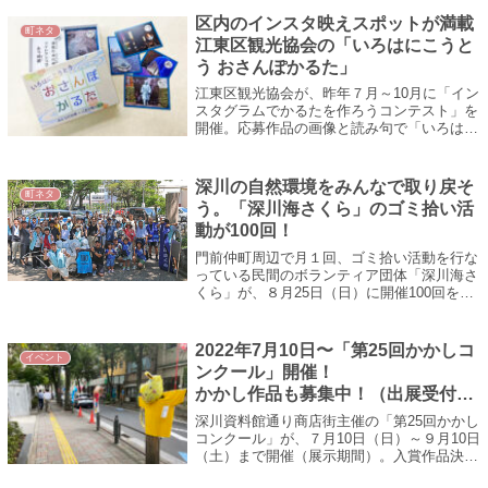
区内のインスタ映えスポットが満載
町ネタ
江東区観光協会の「いろはにこうと
う おさんぽかるた」
江東区観光協会が、昨年７月～10月に「イン
スタグラムでかるたを作ろうコンテスト」を
開催。応募作品の画像と読み句で「いろはに
こうとう おさんぽかるた」を1,000セット制
作し、今年３月にお披露目した。江...
深川の自然環境をみんなで取り戻そ
町ネタ
う。「深川海さくら」のゴミ拾い活
動が100回！
門前仲町周辺で月１回、ゴミ拾い活動を行な
っている民間のボランティア団体「深川海さ
くら」が、８月25日（日）に開催100回を迎
えた。集合場所の富岡八幡宮には子どもから
大人まで58人が集合。代表の長谷川泰...
2022年7月10日〜「第25回かかしコ
イベント
ンクール」開催！
かかし作品も募集中！（出展受付
中）
深川資料館通り商店街主催の「第25回かかし
コンクール」が、７月10日（日）～９月10日
（土）まで開催（展示期間）。入賞作品決定
後は、新潟県十日町市で開催している「越後