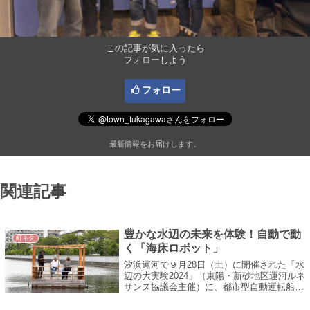
この記事が気に入ったら
フォローしよう
フォロー
最新情報をお届けします。
関連記事
豊かな水辺の未来を体験！自動で動
町ネタ
く「海床ロボット」
汐浜運河で９月28日（土）に開催された「水
辺の大実験2024」（東陽・新砂地区運河ルネ
サンス協議会主催）に、都市型自動運転船
「海床ロボット」が登場！ 無人運転で水面
の上を自立走行、自動着岸できる筏のよ...