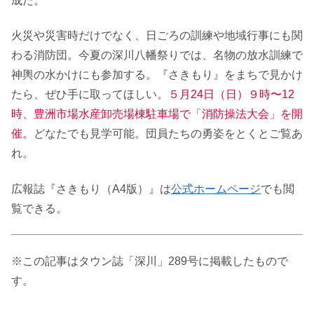
成だ。
火災や災害時だけでなく、日ごろの訓練や地域行事にも関
わる消防団。今夏の深川八幡祭りでは、名物の放水訓練で
神輿の水かけにも参加する。『さきもり』をまちで見かけ
たら、ぜひ手に取ってほしい。
５月24日（日）９時〜12
時、豊洲市場水産卸売場棟駐車場で「消防操法大会」を開
催。
どなたでも見学可能。団員たちの勇姿をとくとご覧あ
れ。
広報誌『さきもり（A4版）』は
公式ホームページ
でも閲
覧できる。
※この記事はタウン誌「深川」289号に掲載したもので
す。