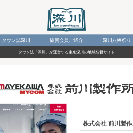
タウン誌深川
協賛会員ご紹介
深川八幡祭り
タウン誌「深川」が運営する東京深川の地域情報サイト
株式会社 前川製作