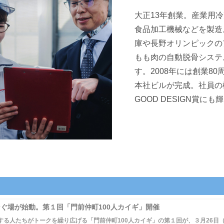
大正13年創業。産業用
食品加工機械などを製造
庫や長野オリンピックの
もも肉の自動脱骨システ
す。2008年には創業8
本社ビルが完成。社員の
GOOD DESIGN賞に
ぐ場が始動。第１回「門前仲町100人カイギ」開催
る人たちがトークを繰り広げる「門前仲町100人カイギ」の第１回が、３月26日（