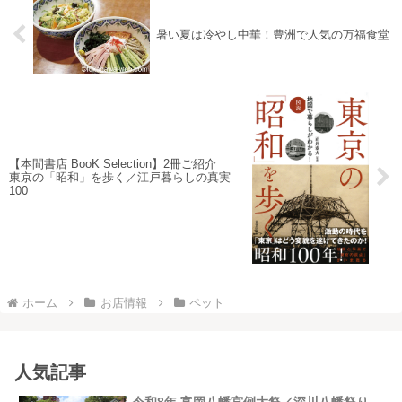
暑い夏は冷やし中華！豊洲で人気の万福食堂
【本間書店 BooK Selection】2冊ご紹介
東京の「昭和」を歩く／江戸暮らしの真実
100
ホーム
お店情報
ペット
人気記事