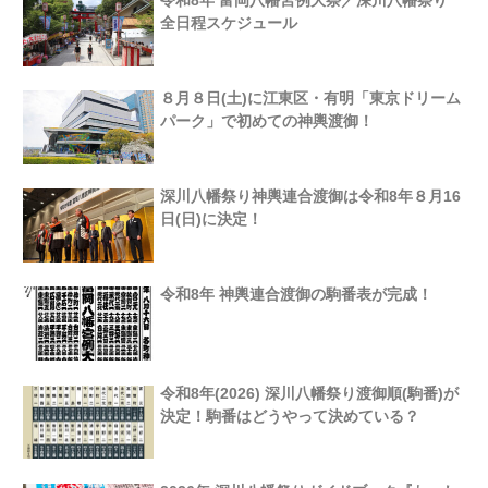
令和8年 富岡八幡宮例大祭／深川八幡祭り
全日程スケジュール
８月８日(土)に江東区・有明「東京ドリーム
パーク」で初めての神輿渡御！
深川八幡祭り神輿連合渡御は令和8年８月16
日(日)に決定！
令和8年 神輿連合渡御の駒番表が完成！
令和8年(2026) 深川八幡祭り渡御順(駒番)が
決定！駒番はどうやって決めている？