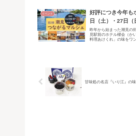
好評につき今年もホ
イベント
日（土）・27日（
昨年から始まった潮見の
見駅前のホテル櫂会（か
料理あけくれ」の味をワンコ
甘味処の名店『いり江』の味