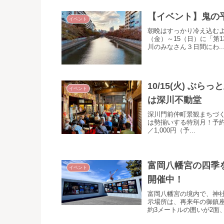
【イベント】鬼の
イベント
朝晩はすっかり冷え込むよ
（金）～15（日）に「第
川のみなさん３日間にわ..
10/15(火) 
イベント
は深川不動堂
深川門前仲町景観まちづく
は勢揃いする特別月！予約
／1,000円（予...
富岡八幡宮の四季
イベント
開催中！
富岡八幡宮の境内で、神社
示場所は、再来年の御鎮
約3メートルの囲いが2面、.