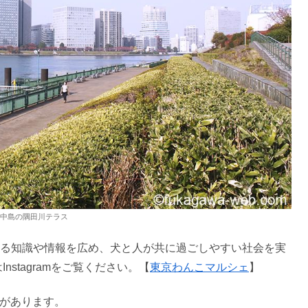
中島の隅田川テラス
る知識や情報を広め、犬と人が共に過ごしやすい社会を実
nstagramをご覧ください。【
東京わんこマルシェ
】
合があります。