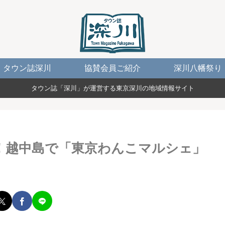
タウン誌深川
協賛会員ご紹介
深川八幡祭り
タウン誌「深川」が運営する東京深川の地域情報サイト
！越中島で「東京わんこマルシェ」