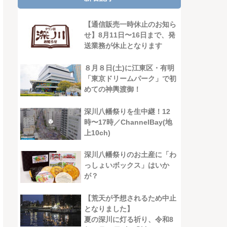
【通信販売一時休止のお知ら
せ】8月11日〜16日まで、発
送業務が休止となります
８月８日(土)に江東区・有明
「東京ドリームパーク」で初
めての神輿渡御！
深川八幡祭りを生中継！12
時〜17時／ChannelBay(地
上10ch)
深川八幡祭りのお土産に「わ
っしょいボックス」はいか
が？
【荒天が予想されるため中止
となりました】
夏の深川に灯る祈り、令和8