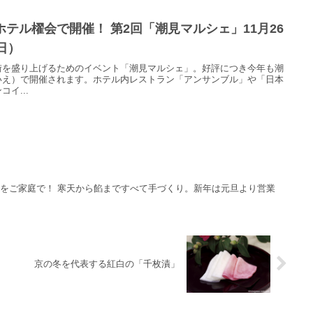
テル櫂会で開催！ 第2回「潮見マルシェ」11月26
日）
街を盛り上げるためのイベント「潮見マルシェ」。好評につき今年も潮
いえ）で開催されます。ホテル内レストラン「アンサンブル」や「日本
イ...
をご家庭で！ 寒天から餡まですべて手づくり。新年は元旦より営業
京の冬を代表する紅白の「千枚漬」