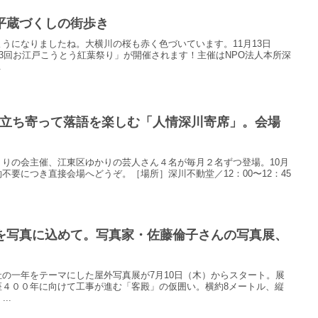
平蔵づくしの街歩き
うになりましたね。大横川の桜も赤く色づいています。11月13日
13回お江戸こうとう紅葉祭り」が開催されます！主催はNPO法人本所深
.
ぶらっと立ち寄って落語を楽しむ「人情深川寄席」。会場
りの会主催、江東区ゆかりの芸人さん４名が毎月２名ずつ登場。10月
不要につき直接会場へどうぞ。［場所］深川不動堂／12：00〜12：45
を写真に込めて。写真家・佐藤倫子さんの写真展、
の一年をテーマにした屋外写真展が7月10日（木）からスタート。展
座４００年に向けて工事が進む「客殿」の仮囲い。横約8メートル、縦
..