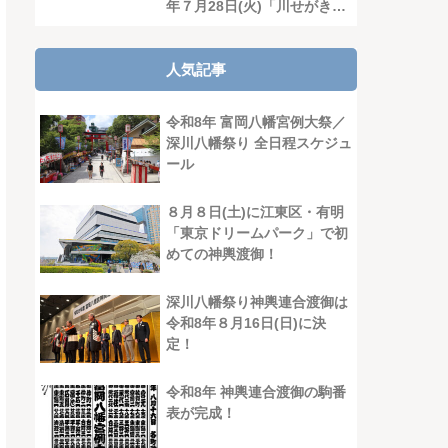
年７月28日(火)「川せがき灯
籠流し」19時〜
人気記事
令和8年 富岡八幡宮例大祭／
深川八幡祭り 全日程スケジュ
ール
８月８日(土)に江東区・有明
「東京ドリームパーク」で初
めての神輿渡御！
深川八幡祭り神輿連合渡御は
令和8年８月16日(日)に決
定！
令和8年 神輿連合渡御の駒番
表が完成！