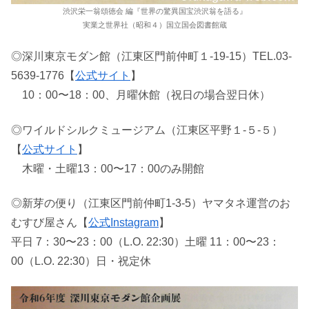
渋沢栄一翁頌徳会 編『世界の驚異国宝渋沢翁を語る』
実業之世界社（昭和４）国立国会図書館蔵
◎深川東京モダン館（江東区門前仲町１-19-15）TEL.03-
5639-1776【
公式サイト
】
10：00〜18：00、月曜休館（祝日の場合翌日休）
◎ワイルドシルクミュージアム（江東区平野１-５-５）
【
公式サイト
】
木曜・土曜13：00〜17：00のみ開館
◎新芽の便り（江東区門前仲町1-3-5）ヤマタネ運営のお
むすび屋さん【
公式Instagram
】
平日 7：30〜23：00（L.O. 22:30）土曜 11：00〜23：
00（L.O. 22:30）日・祝定休