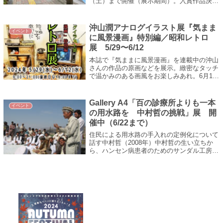
（土）まで開催（展示期間）。入賞作品決定
後は、新潟県十日町市で開催している「越後
妻有トリエンナーレ 大地の芸術祭」...
沖山潤アナログイラスト展『気まま
イベント
に風景漫画』特別編／昭和レトロ
展 5/29〜6/12
本誌で『気ままに風景漫画』を連載中の沖山
さんの作品の原画などを展示。緻密なタッチ
で温かみのある画風をお楽しみあれ。6月15
日(土)～7月7日(日)は森下文化センターで
「目で見る落語」展も開催。9：00...
Gallery A4「百の診療所よりも一本
イベント
の用水路を 中村哲の挑戦」展 開
催中（6/22まで）
住民による用水路の手入れの定例化について
話す中村哲（2008年）中村哲の生い立ちか
ら、ハンセン病患者のためのサンダル工房、
医療活動地域の広がりや井戸掘りなど長年に
わたる活動を追い、集大成としての用水路...