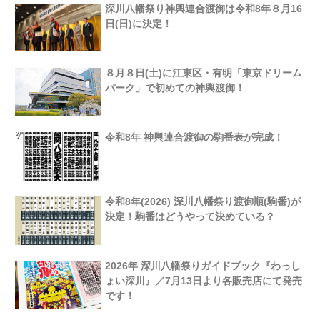
深川八幡祭り神輿連合渡御は令和8年８月16
日(日)に決定！
８月８日(土)に江東区・有明「東京ドリーム
パーク」で初めての神輿渡御！
令和8年 神輿連合渡御の駒番表が完成！
令和8年(2026) 深川八幡祭り渡御順(駒番)が
決定！駒番はどうやって決めている？
2026年 深川八幡祭りガイドブック『わっし
ょい深川』／7月13日より各販売店にて発売
です！