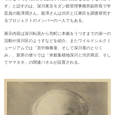
す」と話すのは、深川東京モダン館管理事務所副所長で学
芸員の龍澤潤さん。龍澤さんは渋沢と江東区を調査研究す
るプロジェクトのメンバーの一人でもある。
展示内容は深川転居から兜町に本拠をうつすまでの栄一の
活動や深川区のようすなどを紹介。またワイルドシルクミ
ュージアムでは「宮中御養蚕、そして深川蚕のとりく
み」、新芽の便りでは「米穀集積地深川と渋沢商店、そし
てヤマタネ」の関連パネルが設置される。