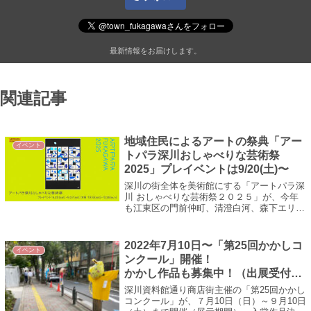
最新情報をお届けします。
関連記事
地域住民によるアートの祭典「アー
イベント
トパラ深川おしゃべりな芸術祭
2025」プレイベントは9/20(土)〜
深川の街全体を美術館にする「アートパラ深
川 おしゃべりな芸術祭２０２５」が、今年
も江東区の門前仲町、清澄白河、森下エリア
を舞台に、10月18日(土)〜26日(日)に開催さ
れる。メインとなる屋外展示「街...
2022年7月10日〜「第25回かかしコ
イベント
ンクール」開催！
かかし作品も募集中！（出展受付
中）
深川資料館通り商店街主催の「第25回かかし
コンクール」が、７月10日（日）～９月10日