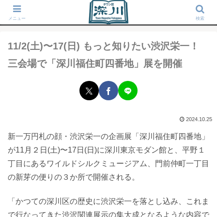
タウン誌「深川」が運営する東京深川の地域情報サイト
メニュー
検索
11/2(土)〜17(日) もっと知りたい渋沢栄一！
三会場で「深川福住町四番地」展を開催
2024.10.25
新一万円札の顔・渋沢栄一の企画展「深川福住町四番地」
が11月２日(土)〜17日(日)に深川東京モダン館と、平野１
丁目にあるワイルドシルクミュージアム、門前仲町一丁目
の新芽の便りの３か所で開催される。
「かつての深川区の歴史に渋沢栄一を落とし込み、これま
で行なってきた渋沢関連展示の集大成となるような内容で