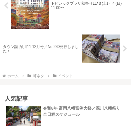
トピレックプラザ秋祭り11/３(土)・４(日)
11:00〜
タウン誌 深川11-12月号／No.280発行しまし
た！
ホーム
町ネタ
イベント
人気記事
令和8年 富岡八幡宮例大祭／深川八幡祭り
全日程スケジュール