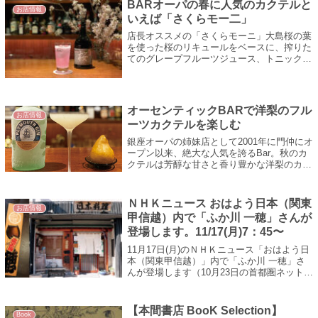
BARオーパの春に人気のカクテルと
お店情報
いえば「さくらモー二」
店長オススメの「さくらモーニ」大島桜の葉
を使った桜のリキュールをベースに、搾りた
てのグレープフルーツジュース、トニックウ
ォーターを合わせてつくるカクテル。爽やか
さと華やかさを併せ持ち、春にふさわしい
味...
オーセンティックBARで洋梨のフル
お店情報
ーツカクテルを楽しむ
銀座オーパの姉妹店として2001年に門仲にオ
ープン以来、絶大な人気を誇るBar。秋のカ
クテルは芳醇な甘さと香り豊かな洋梨のカク
テルを楽しみたい。ノンアルコールカクテル
にも力を入れていて、女性ファンも多...
ＮＨＫニュース おはよう日本（関東
お店情報
甲信越）内で「ふか川 一穂」さんが
登場します。11/17(月)7：45〜
11月17日(月)のＮＨＫニュース「おはよう日
本（関東甲信越）」内で「ふか川 一穂」さ
んが登場します（10月23日の首都圏ネットワ
ークの再放送版になります）。放送時間は
7：45〜、朝ドラの前！※ニュー...
【本間書店 BooK Selection】
Book