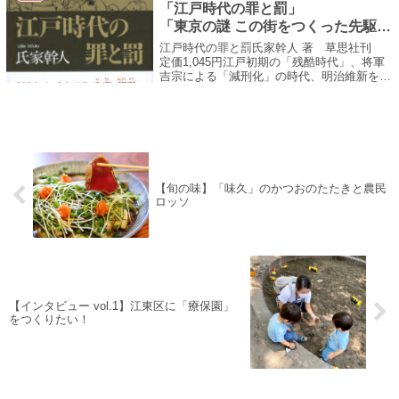
「江戸時代の罪と罰」
「東京の謎 この街をつくった先駆者
たち」
江戸時代の罪と罰氏家幹人 著 草思社刊
定価1,045円江戸初期の「残酷時代」、将軍
吉宗による「減刑化」の時代、明治維新を迎
え打ち首・獄門などの過酷刑を廃止、刑も文
明化してゆく。昨秋、国立公文書館で催...
【旬の味】「味久」のかつおのたたきと農民
ロッソ
【インタビュー vol.1】江東区に「療保園」
をつくりたい！