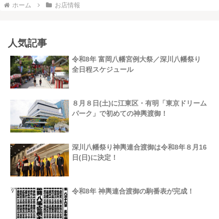
ホーム
お店情報
人気記事
令和8年 富岡八幡宮例大祭／深川八幡祭り
全日程スケジュール
８月８日(土)に江東区・有明「東京ドリーム
パーク」で初めての神輿渡御！
深川八幡祭り神輿連合渡御は令和8年８月16
日(日)に決定！
令和8年 神輿連合渡御の駒番表が完成！