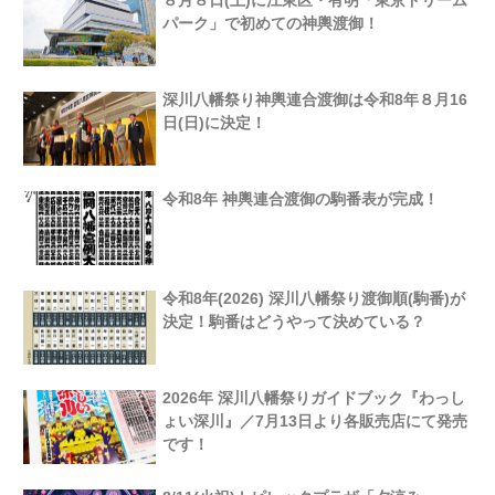
パーク」で初めての神輿渡御！
深川八幡祭り神輿連合渡御は令和8年８月16
日(日)に決定！
令和8年 神輿連合渡御の駒番表が完成！
令和8年(2026) 深川八幡祭り渡御順(駒番)が
決定！駒番はどうやって決めている？
2026年 深川八幡祭りガイドブック『わっし
ょい深川』／7月13日より各販売店にて発売
です！