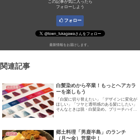
この記事が気に入ったら
フォローしよう
フォロー
最新情報をお届けします。
関連記事
白髪染めから卒業！もっとヘアカラ
お店情報
ーを楽しもう
「白髪に切り替えたい」「デザインに変化が
ほしい」「ツヤと透明感のある髪にしたい」
そんなときは脱・白髪染め。ブリーチハイラ
イトで白髪をぼかし、カラーバリエーション
豊富なファッションカラーで憧れの髪色
へ！...
郷土料理「男鹿半島」のランチ
ランチ
（月〜金）営業中！