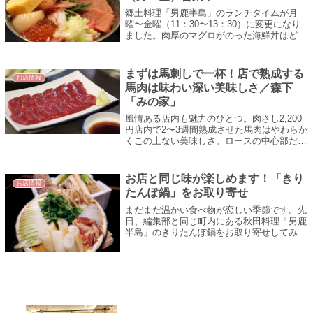
郷土料理「男鹿半島」のランチタイムが月
曜〜金曜（11：30〜13：30）に変更になり
ました。肉厚のマグロがのった海鮮丼はどれ
もボリューム満点。写真の「おやじのおまか
せ丼」は海の幸がドーンと盛りつけられ...
まずは馬刺しで一杯！店で熟成する
お店情報
馬肉は味わい深い美味しさ／森下
「みの家」
風情ある店内も魅力のひとつ。肉さし2,200
円店内で2〜3週間熟成させた馬肉はやわらか
くこの上ない美味しさ。ロースの中心部だけ
使う「肉さし」、馬のたてがみの下の部分の
「あぶらさし」、肉の表面を軽くあぶ...
お店と同じ味が楽しめます！「きり
お店情報
たんぽ鍋」をお取り寄せ
まだまだ温かい食べ物が恋しい季節です。先
日、編集部と同じ町内にある秋田料理「男鹿
半島」のきりたんぽ鍋をお取り寄せしてみま
した。特製スープにセリ、長ネギ、ごぼう、
きのこ、しらたき、比内地鶏、きりたんぽ
の...