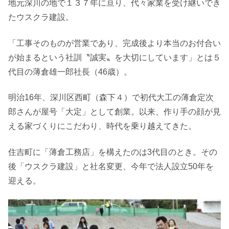
地元深川の地で１３７年に亘り、代々家業を受け継いでき
たウスクラ建設。
「工事そのものが営業であり、完成後より本当のお付合い
が始まるという社訓〝誠実〟を大切にしています」とは５
代目の薄倉雄一郎社長（46歳）。
明治16年、深川区西町（森下４）で初代大工の薄倉定次
郎さんが屋号「大定」として創業。以来、作り手の顔が見
える家づくりにこだわり、時代を乗り越えてきた。
住吉町に「薄倉工務店」を構えたのは3代目のとき。その
後「ウスクラ建設」と社名変更、今年で法人設立50年を
迎える。