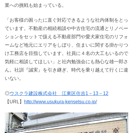
業への挑戦も始まっている。
「お客様の困ったに直ぐ対応できるような社内体制をとっ
ています。不動産の相続相談や中古住宅の流通とリノベー
ションをセットで扱える不動産部門や愛犬家住宅のリフォ
ームなど地元にエリアをしぼり、住まいに関する掛かりつ
け工務店を目指しています。社員に４名の大工もいるので
気軽に相談してほしい」と社内勉強会にも熱心な雄一郎さ
ん。社訓『誠実』を引き継ぎ、時代を乗り越えて行くに違
いない。
◎
ウスクラ建設株式会社 江東区住吉1－13－12
【URL】
http://www.usukura-kensetsu.co.jp/