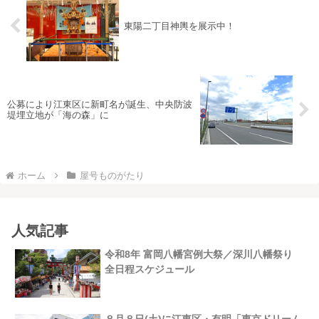
東陽二丁目神輿を展示中！
公募により江東区に新町名が誕生、中央防波
堤埋立地が「海の森」に
ホーム
屋号ものがたり
人気記事
令和8年 富岡八幡宮例大祭／深川八幡祭り
全日程スケジュール
８月８日(土)に江東区・有明「東京ドリーム