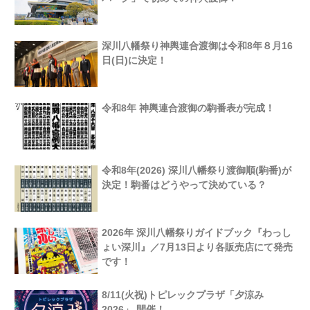
深川八幡祭り神輿連合渡御は令和8年８月16
日(日)に決定！
令和8年 神輿連合渡御の駒番表が完成！
令和8年(2026) 深川八幡祭り渡御順(駒番)が
決定！駒番はどうやって決めている？
2026年 深川八幡祭りガイドブック『わっし
ょい深川』／7月13日より各販売店にて発売
です！
8/11(火祝)トピレックプラザ「夕涼み
2026」 開催！