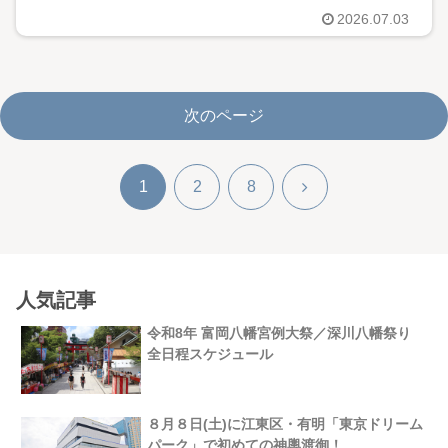
2026.07.03
次のページ
次
1
2
8
へ
人気記事
令和8年 富岡八幡宮例大祭／深川八幡祭り
全日程スケジュール
８月８日(土)に江東区・有明「東京ドリーム
パーク」で初めての神輿渡御！